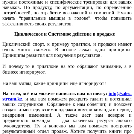
нужны постоянные и специфические тренировки для ваших
навыков. По продукту, по аргументации, по определению
потребностей, по отработке возражений и сомнений. Нужно
качать “правильные мышцы в голове”, чтобы повышать
эффективность своих результатов.⠀
Циклическое и Системное действие в продаже
Циклический спорт, к примеру триатлон, и продажи имеют
очень много схожего. В основе лежат одни принципы.
Принципы развития для получения результатов.⠀
⠀
И почему-то в триатлоне на это обращают внимание, а в
бизнесе игнорируют.⠀
⠀
На ваш взгляд, какие принципы ещё игнорируют?⠀
На этом, всё вы можете написать нам на почту:
info@sales-
stream.kz
, и мы вам поможем раскрыть талант и потенциал
ваших сотрудников. Обращение к нам облегчит, и поможет
создать атмосферу взаимоподержки внутри команды в период
внедрения изменений. А также даст вам доверие и
преданность команды — два ключевых ресурса любого
руководителя. Ну и конечно мы вам поможем построить
результативный отдел продаж. Хотите получить книги про