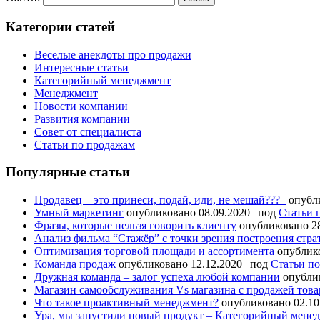
Категории статей
Веселые анекдоты про продажи
Интересные статьи
Категорийный менеджмент
Менеджмент
Новости компании
Развития компании
Совет от специалиста
Статьи по продажам
Популярные статьи
Продавец – это принеси, подай, иди, не мешай???
опубл
Умный маркетинг
опубликовано 08.09.2020
|
под
Статьи 
Фразы, которые нельзя говорить клиенту
опубликовано 28
Анализ фильма “Стажёр” с точки зрения построения стр
Оптимизация торговой площади и ассортимента
опублик
Команда продаж
опубликовано 12.12.2020
|
под
Статьи п
Дружная команда – залог успеха любой компании
опубли
Магазин самообслуживания Vs магазина с продажей товар
Что такое проактивный менеджмент?
опубликовано 02.10
Ура, мы запустили новый продукт – Категорийный мене