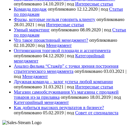
опубликовано 14.10.2019
|
под
Интересные статьи
Команда продаж
опубликовано 12.12.2020
|
под
Статьи
по продажам
Фразы, которые нельзя говорить клиенту
опубликовано
28.01.2021
|
под
Интересные статьи
Умный маркетинг
опубликовано 08.09.2020
|
под
Статьи
по продажам
Что такое проактивный менеджмент?
опубликовано
02.10.2020
|
под
Менеджмент
Оптимизация торговой площади и ассортимента
опубликовано 04.12.2020
|
под
Категорийный
менеджмент
Анализ фильма “Стажёр” с точки зрения построения
стратегического менеджмента
опубликовано 03.03.2021
|
под
Менеджмент
Дружная команда – залог успеха любой компании
опубликовано 31.03.2021
|
под
Интересные статьи
Магазин самообслуживания Vs магазина с продажей
товаров из-за прилавка
опубликовано 18.01.2019
|
под
Категорийный менеджмент
Как добиться высоких результатов в бизнесе?
опубликовано 05.02.2019
|
под
Совет от специалиста