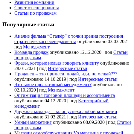
Развития компании
Совет от специалиста
Статьи по продажам
Популярные статьи
Анализ фильма “Стажёр” с точки зрения построения
стратегического менеджмента
опубликовано 03.03.2021
|
под
Менеджмент
Команда продаж
опубликовано 12.12.2020
|
под
Статьи
по продажам
Фразы, которые нельзя говорить клиенту
опубликовано
28.01.2021
|
под
Интересные статьи
Продавец – это принеси, подай, иди, не мешай???
опубликовано 14.10.2019
|
под
Интересные статьи
Что такое проактивный менеджмент?
опубликовано
02.10.2020
|
под
Менеджмент
Оптимизация торговой площади и ассортимента
опубликовано 04.12.2020
|
под
Категорийный
менеджмент
Дружная команда – залог успеха любой компании
опубликовано 31.03.2021
|
под
Интересные статьи
Умный маркетинг
опубликовано 08.09.2020
|
под
Статьи
по продажам
Магазин самообслуживания Vs магазина с продажей