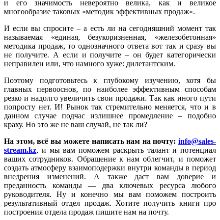
и его значимость невероятно велика, как и великое
многообразие таковых «методик эффективных продаж».
И если вы спросите – а есть ли на сегодняшний момент так
называемая «единая, безукоризненная, «железобетонная»
методика продаж, то однозначного ответа вот так и сразу вы
не получите. А если и получите – он будет категорически
неправилен или, что намного хуже: дилетантским.
Поэтому подготовьтесь к глубокому изучению, хотя бы
главных первооснов, по наиболее эффективным способам
резко и надолго увеличить свои продажи. Так как иного пути
попросту нет. И! Рынок так стремительно меняется, что и в
данном случае подчас излишнее промедление – подобно
краху. Но это же не ваш случай, не так ли?
На этом, всё вы можете написать нам на почту:
info@sales-
stream.kz
, и мы вам поможем раскрыть талант и потенциал
ваших сотрудников. Обращение к нам облегчит, и поможет
создать атмосферу взаимоподержки внутри команды в период
внедрения изменений. А также даст вам доверие и
преданность команды — два ключевых ресурса любого
руководителя. Ну и конечно мы вам поможем построить
результативный отдел продаж. Хотите получить книги про
построения отдела продаж пишите нам на почту.